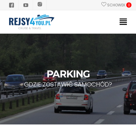
SCHOWEK
0
PROMOCJE
POLSKI PILOT
STATKI
PARKING
KIERUNKI
GDZIE ZOSTAWIĆ SAMOCHÓD?
GRUPY/INCENTIVE
INFORMACJE PRAKTYCZNE
Dlaczego Rejs?
Zanim popłyniesz