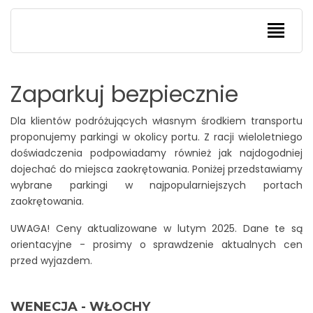
Jak zarezerwować rejs?
KONTAKT
POZNAJ STATKI
Zaparkuj bezpiecznie
INFORMACJE PRAKTYCZNE
Posiłki
Dla klientów podróżujących własnym środkiem transportu
WAKACJE SZYTE NA MIARĘ
Rozrywka
Jak zarezerwować rejs?
proponujemy parkingi w okolicy portu. Z racji wieloletniego
doświadczenia podpowiadamy również jak najdogodniej
Bezpieczeństwo
Warunki wjazdowe
Parking
dojechać do miejsca zaokrętowania. Poniżej przedstawiamy
wybrane parkingi w najpopularniejszych portach
Kabiny
Dlaczego rejs?
Transfer
zaokrętowania.
Aktywność
Zanim popłyniesz
Wizy
UWAGA! Ceny aktualizowane w lutym 2025. Dane te są
orientacyjne - prosimy o sprawdzenie aktualnych cen
Dla dzieci
Statki
Zwiedzanie
przed wyjazdem.
Relaks
Kierunki
Ubezpieczenie
WENECJA - WŁOCHY
Przed i po rejsie
Samolot