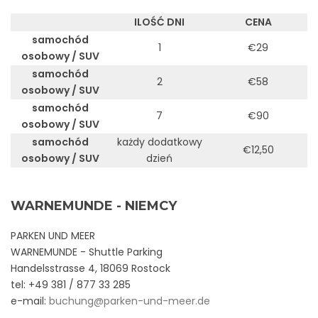
Instagram
ILOŚĆ DNI
CENA
samochód
1
€29
osobowy / SUV
samochód
2
€58
osobowy / SUV
samochód
7
€90
osobowy / SUV
samochód
każdy dodatkowy
€12,50
osobowy / SUV
dzień
WARNEMUNDE - NIEMCY
PARKEN UND MEER
WARNEMUNDE - Shuttle Parking
Handelsstrasse 4, 18069 Rostock
tel: +49 381 / 877 33 285
e-mail:
buchung@parken-und-meer.de