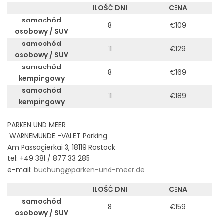
ILOŚĆ DNI
CENA
samochód
8
€109
osobowy / SUV
samochód
11
€129
osobowy / SUV
samochód
8
€169
kempingowy
samochód
11
€189
kempingowy
PARKEN UND MEER
WARNEMUNDE -VALET Parking
Am Passagierkai 3, 18119 Rostock
tel: +49 381 / 877 33 285
e-mail:
buchung@parken-und-meer.de
ILOŚĆ DNI
CENA
samochód
8
€159
osobowy / SUV