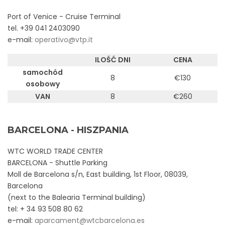
Port of Venice - Cruise Terminal
Hotel
tel. +39 041 2403090
e-mail:
operativo@vtp.it
Rejs
ILOŚĆ DNI
CENA
FIRMA
samochód
8
€130
osobowy
REGULAMIN
O nas
VAN
8
€260
POLECAMY
Kariera
Warunki uczestnictwa
BARCELONA - HISZPANIA
WIĘCEJ O REJSACH
Warunki współpracy
Informacje o cookies
Aktualności
WTC WORLD TRADE CENTER
Nasi partnerzy
Polityka Prywatności
BARCELONA - Shuttle Parking
Bilety lotnicze
Blog rejsujmy.pl
Moll de Barcelona s/n, East building, 1st Floor, 08039,
Kontakt
Warunki ubezpieczenia
Kursy Walut
Barcelona
YouTube
(next to the Balearia Terminal building)
Facebook
tel: + 34 93 508 80 62
e-mail:
aparcament@wtcbarcelona.es