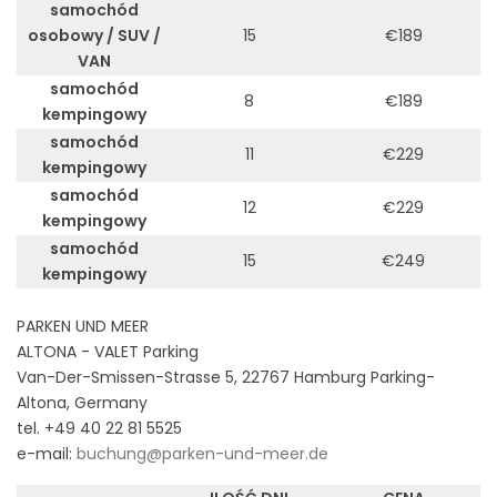
samochód
osobowy / SUV /
15
€189
VAN
samochód
8
€189
kempingowy
samochód
11
€229
kempingowy
samochód
12
€229
kempingowy
samochód
15
€249
kempingowy
PARKEN UND MEER
ALTONA - VALET Parking
Van-Der-Smissen-Strasse 5, 22767 Hamburg Parking-
Altona, Germany
tel. +49 40 22 81 5525
e-mail:
buchung@parken-und-meer.de