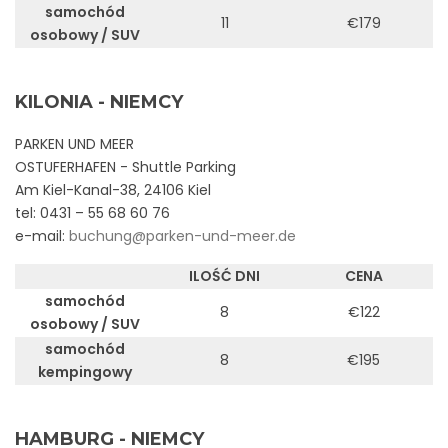
samochód
11
€179
osobowy / SUV
KILONIA - NIEMCY
PARKEN UND MEER
OSTUFERHAFEN - Shuttle Parking
Am Kiel-Kanal-38, 24106 Kiel
tel: 0431 – 55 68 60 76
e-mail:
buchung@parken-und-meer.de
ILOŚĆ DNI
CENA
samochód
8
€122
osobowy / SUV
samochód
8
€195
kempingowy
HAMBURG - NIEMCY