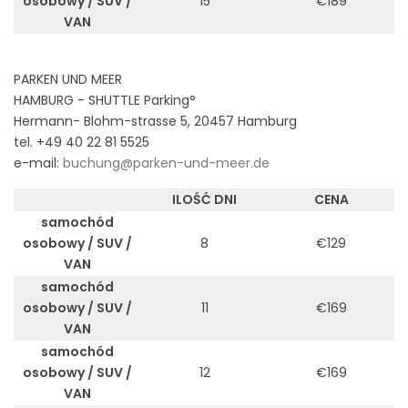
osobowy / SUV /
15
€189
VAN
PARKEN UND MEER
HAMBURG - SHUTTLE Parking°
Hermann- Blohm-strasse 5, 20457 Hamburg
tel. +49 40 22 81 5525
e-mail:
buchung@parken-und-meer.de
ILOŚĆ DNI
CENA
samochód
osobowy / SUV /
8
€129
VAN
samochód
osobowy / SUV /
11
€169
VAN
samochód
osobowy / SUV /
12
€169
VAN